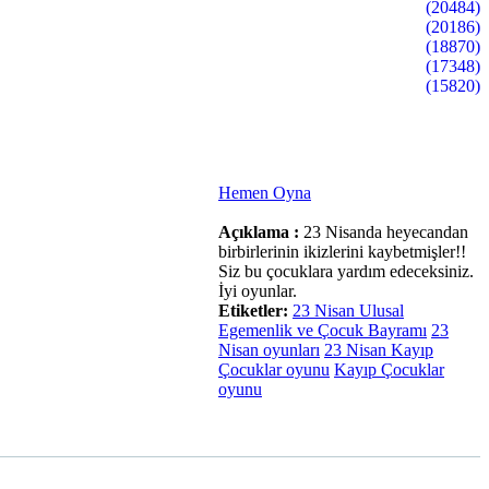
(20484)
(20186)
(18870)
(17348)
(15820)
Hemen Oyna
Açıklama :
23 Nisanda heyecandan
birbirlerinin ikizlerini kaybetmişler!!
Siz bu çocuklara yardım edeceksiniz.
İyi oyunlar.
Etiketler:
23 Nisan Ulusal
Egemenlik ve Çocuk Bayramı
23
Nisan oyunları
23 Nisan Kayıp
Çocuklar oyunu
Kayıp Çocuklar
oyunu