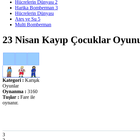
Hücrelerin Dünyası 2
Harika Bomberman 3
Hücrelerin Dünyası
Ateş ve Su 5
Multi Bomberman
23 Nisan Kayıp Çocuklar Oyun
Kategori :
Karışık
Oyunlar
Oynanma :
3160
Tuşlar :
Fare ile
oynanır.
3