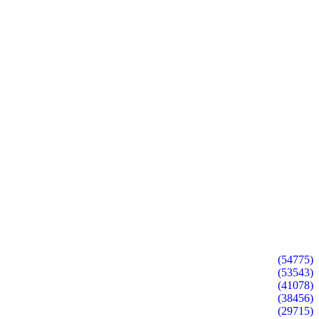
(54775)
(53543)
(41078)
(38456)
(29715)