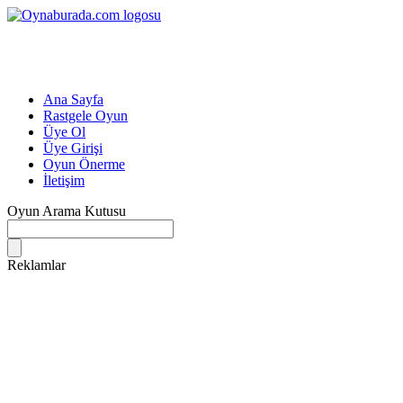
Ana Sayfa
Rastgele Oyun
Üye Ol
Üye Girişi
Oyun Önerme
İletişim
Oyun Arama Kutusu
Reklamlar