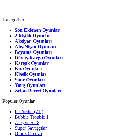
Kategoriler
Son Eklenen Oyunlar
2 Kişilik Oyunlar
Aksiyon Oyunları
Atış-Nişan Oyunları
Boyama Oyunları
Dövüş-Kavga Oyunları
Karışık Oyunlar
Kız Oyunları
Klasik Oyunlar
Spor Oyunları
Yarış Oyunları
Zeka- Beceri Oyunları
Popüler Oyunlar
Pis Yedili (7 li)
Bubble Trouble 1
Ateş ve Su 8
Süper Savaşçılar
Omuz Omuza