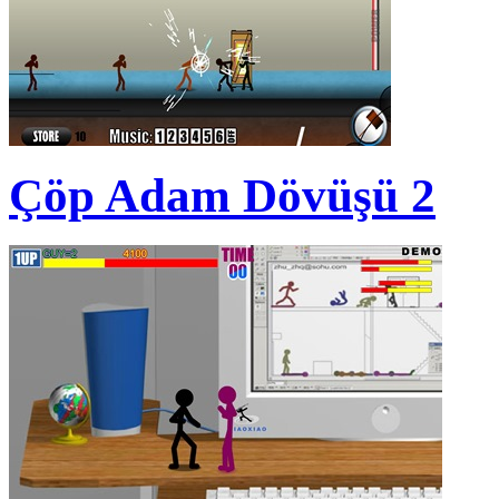
Çöp Adam Dövüşü 2