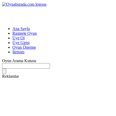
Ana Sayfa
Rastgele Oyun
Üye Ol
Üye Girişi
Oyun Önerme
İletişim
Oyun Arama Kutusu
Reklamlar