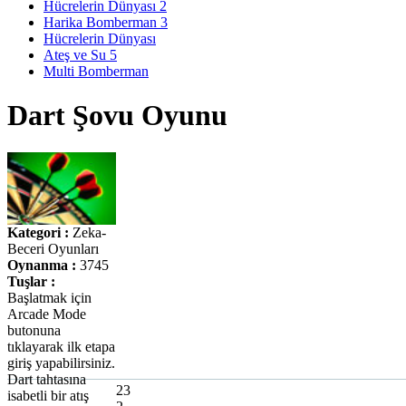
Hücrelerin Dünyası 2
Harika Bomberman 3
Hücrelerin Dünyası
Ateş ve Su 5
Multi Bomberman
Dart Şovu Oyunu
Kategori :
Zeka-
Beceri Oyunları
Oynanma :
3745
Tuşlar :
Başlatmak için
Arcade Mode
butonuna
tıklayarak ilk etapa
giriş yapabilirsiniz.
Dart tahtasına
23
isabetli bir atış