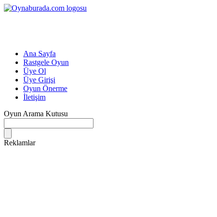
Ana Sayfa
Rastgele Oyun
Üye Ol
Üye Girişi
Oyun Önerme
İletişim
Oyun Arama Kutusu
Reklamlar