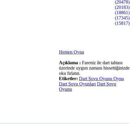
(20478)
(20183)
(18861)
(17345)
(15817)
Hemen Oyna
Açıklama :
Fareniz ile dart tahtası
üzerinde uygun zamanı hissettiğinizde
oku fırlatın.
Etiketler:
Dart Şovu Oyunu Oyna
Dart Şovu Oyunları
Dart Şovu
Oyunu