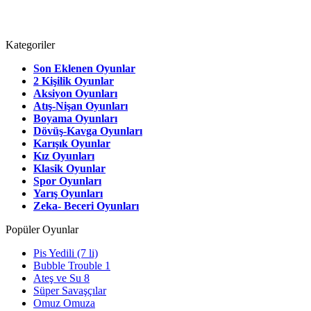
Kategoriler
Son Eklenen Oyunlar
2 Kişilik Oyunlar
Aksiyon Oyunları
Atış-Nişan Oyunları
Boyama Oyunları
Dövüş-Kavga Oyunları
Karışık Oyunlar
Kız Oyunları
Klasik Oyunlar
Spor Oyunları
Yarış Oyunları
Zeka- Beceri Oyunları
Popüler Oyunlar
Pis Yedili (7 li)
Bubble Trouble 1
Ateş ve Su 8
Süper Savaşçılar
Omuz Omuza