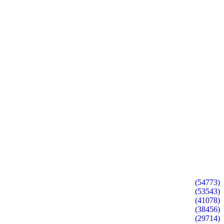
(54773)
(53543)
(41078)
(38456)
(29714)