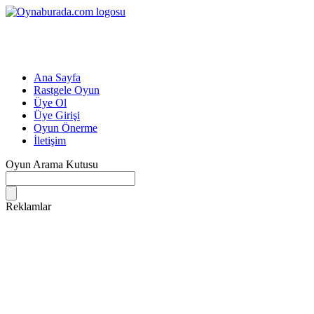
Ana Sayfa
Rastgele Oyun
Üye Ol
Üye Girişi
Oyun Önerme
İletişim
Oyun Arama Kutusu
Reklamlar