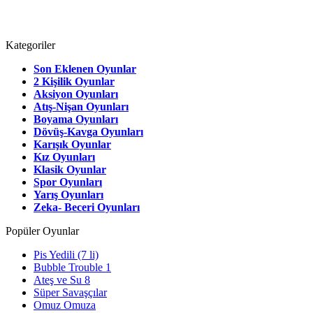
Kategoriler
Son Eklenen Oyunlar
2 Kişilik Oyunlar
Aksiyon Oyunları
Atış-Nişan Oyunları
Boyama Oyunları
Dövüş-Kavga Oyunları
Karışık Oyunlar
Kız Oyunları
Klasik Oyunlar
Spor Oyunları
Yarış Oyunları
Zeka- Beceri Oyunları
Popüler Oyunlar
Pis Yedili (7 li)
Bubble Trouble 1
Ateş ve Su 8
Süper Savaşçılar
Omuz Omuza