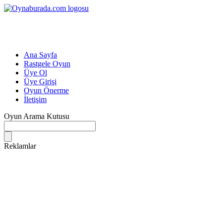
Ana Sayfa
Rastgele Oyun
Üye Ol
Üye Girişi
Oyun Önerme
İletişim
Oyun Arama Kutusu
Reklamlar