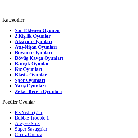
Kategoriler
Son Eklenen Oyunlar
2 Kişilik Oyunlar
Aksiyon Oyunları
Atış-Nişan Oyunları
Boyama Oyunları
Dövüş-Kavga Oyunları
Karışık Oyunlar
Kız Oyunları
Klasik Oyunlar
Spor Oyunları
Yarış Oyunları
Zeka- Beceri Oyunları
Popüler Oyunlar
Pis Yedili (7 li)
Bubble Trouble 1
Ateş ve Su 8
Süper Savaşçılar
Omuz Omuza