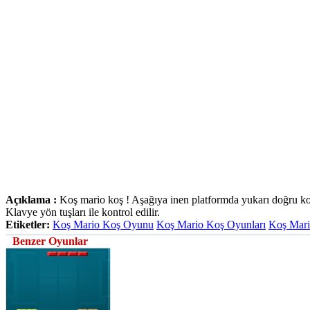
Açıklama :
Koş mario koş ! Aşağıya inen platformda yukarı doğru koş
Klavye yön tuşları ile kontrol edilir.
Etiketler:
Koş Mario Koş Oyunu
Koş Mario Koş Oyunları
Koş Mar
Benzer Oyunlar