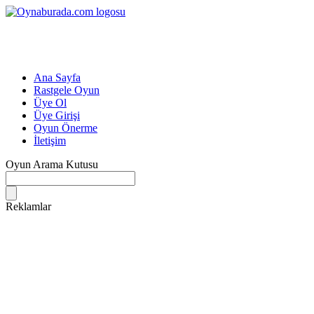
Ana Sayfa
Rastgele Oyun
Üye Ol
Üye Girişi
Oyun Önerme
İletişim
Oyun Arama Kutusu
Reklamlar