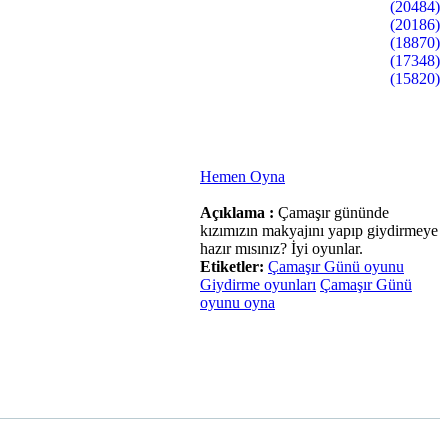
(20484)
(20186)
(18870)
(17348)
(15820)
Hemen Oyna
Açıklama :
Çamaşır gününde
kızımızın makyajını yapıp giydirmeye
hazır mısınız? İyi oyunlar.
Etiketler:
Çamaşır Günü oyunu
Giydirme oyunları
Çamaşır Günü
oyunu oyna