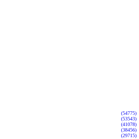
(54775)
(53543)
(41078)
(38456)
(29715)