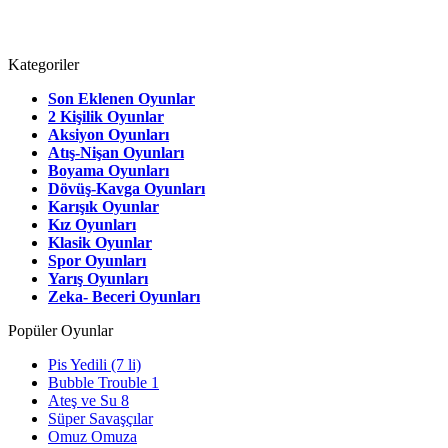
Kategoriler
Son Eklenen Oyunlar
2 Kişilik Oyunlar
Aksiyon Oyunları
Atış-Nişan Oyunları
Boyama Oyunları
Dövüş-Kavga Oyunları
Karışık Oyunlar
Kız Oyunları
Klasik Oyunlar
Spor Oyunları
Yarış Oyunları
Zeka- Beceri Oyunları
Popüler Oyunlar
Pis Yedili (7 li)
Bubble Trouble 1
Ateş ve Su 8
Süper Savaşçılar
Omuz Omuza