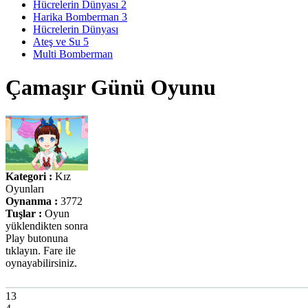
Hücrelerin Dünyası 2
Harika Bomberman 3
Hücrelerin Dünyası
Ateş ve Su 5
Multi Bomberman
Çamaşır Günü Oyunu
Kategori :
Kız
Oyunları
Oynanma :
3772
Tuşlar :
Oyun
yüklendikten sonra
Play butonuna
tıklayın. Fare ile
oynayabilirsiniz.
13