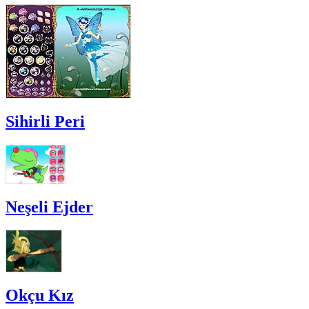
Sihirli Peri
Neşeli Ejder
Okçu Kız