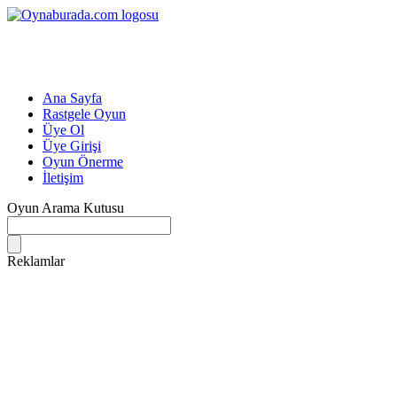
Ana Sayfa
Rastgele Oyun
Üye Ol
Üye Girişi
Oyun Önerme
İletişim
Oyun Arama Kutusu
Reklamlar