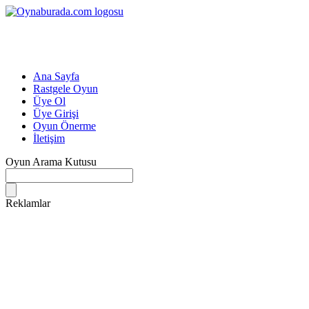
Ana Sayfa
Rastgele Oyun
Üye Ol
Üye Girişi
Oyun Önerme
İletişim
Oyun Arama Kutusu
Reklamlar