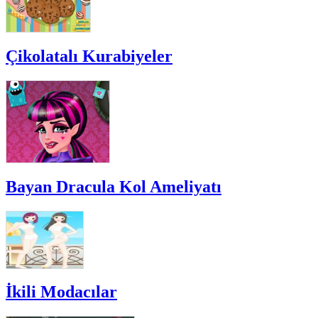
Çikolatalı Kurabiyeler
Bayan Dracula Kol Ameliyatı
İkili Modacılar