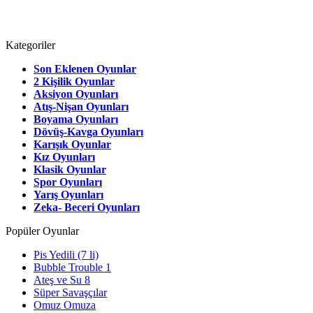
Kategoriler
Son Eklenen Oyunlar
2 Kişilik Oyunlar
Aksiyon Oyunları
Atış-Nişan Oyunları
Boyama Oyunları
Dövüş-Kavga Oyunları
Karışık Oyunlar
Kız Oyunları
Klasik Oyunlar
Spor Oyunları
Yarış Oyunları
Zeka- Beceri Oyunları
Popüler Oyunlar
Pis Yedili (7 li)
Bubble Trouble 1
Ateş ve Su 8
Süper Savaşçılar
Omuz Omuza