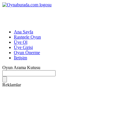
Ana Sayfa
Rastgele Oyun
Üye Ol
Üye Girişi
Oyun Önerme
İletişim
Oyun Arama Kutusu
Reklamlar