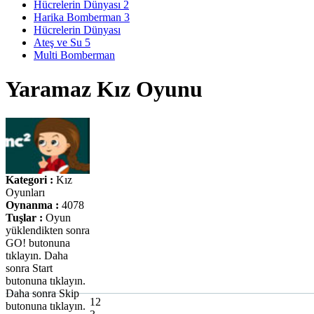
Hücrelerin Dünyası 2
Harika Bomberman 3
Hücrelerin Dünyası
Ateş ve Su 5
Multi Bomberman
Yaramaz Kız Oyunu
Kategori :
Kız
Oyunları
Oynanma :
4078
Tuşlar :
Oyun
yüklendikten sonra
GO! butonuna
tıklayın. Daha
sonra Start
butonuna tıklayın.
Daha sonra Skip
12
butonuna tıklayın.