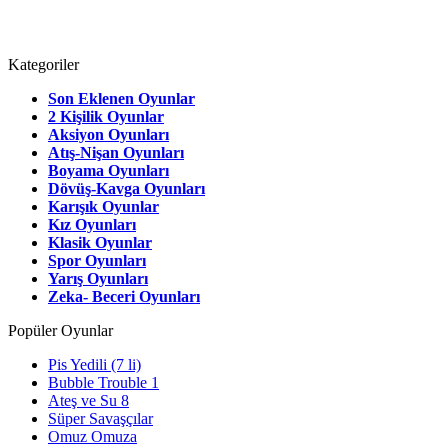
Kategoriler
Son Eklenen Oyunlar
2 Kişilik Oyunlar
Aksiyon Oyunları
Atış-Nişan Oyunları
Boyama Oyunları
Dövüş-Kavga Oyunları
Karışık Oyunlar
Kız Oyunları
Klasik Oyunlar
Spor Oyunları
Yarış Oyunları
Zeka- Beceri Oyunları
Popüler Oyunlar
Pis Yedili (7 li)
Bubble Trouble 1
Ateş ve Su 8
Süper Savaşçılar
Omuz Omuza