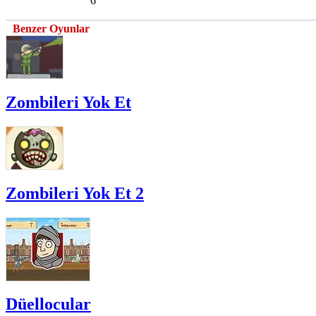
6
Benzer Oyunlar
Zombileri Yok Et
Zombileri Yok Et 2
Düellocular