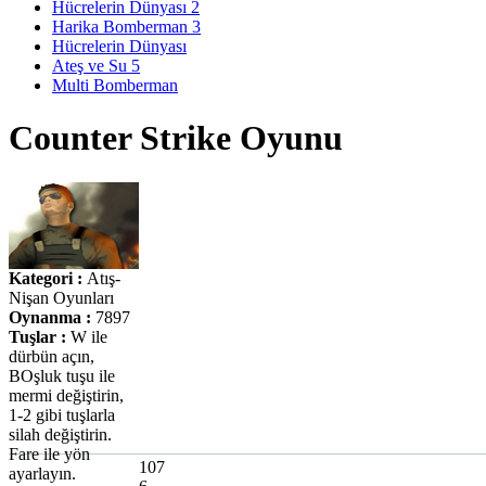
Hücrelerin Dünyası 2
Harika Bomberman 3
Hücrelerin Dünyası
Ateş ve Su 5
Multi Bomberman
Counter Strike Oyunu
Kategori :
Atış-
Nişan Oyunları
Oynanma :
7897
Tuşlar :
W ile
dürbün açın,
BOşluk tuşu ile
mermi değiştirin,
1-2 gibi tuşlarla
silah değiştirin.
Fare ile yön
107
ayarlayın.