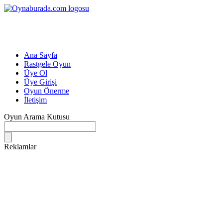
Ana Sayfa
Rastgele Oyun
Üye Ol
Üye Girişi
Oyun Önerme
İletişim
Oyun Arama Kutusu
Reklamlar