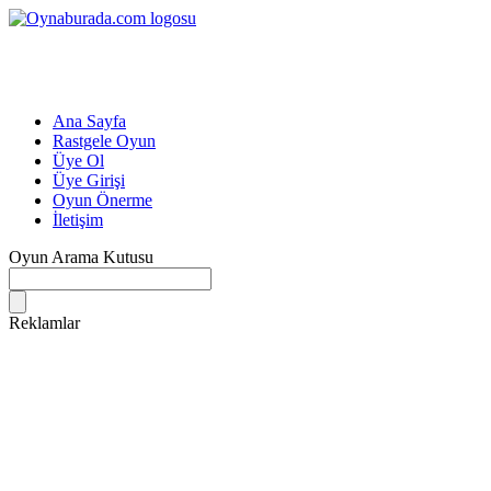
Ana Sayfa
Rastgele Oyun
Üye Ol
Üye Girişi
Oyun Önerme
İletişim
Oyun Arama Kutusu
Reklamlar