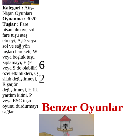
Kategori :
Atış-
Nişan Oyunları
Oynanma :
3020
Tuşlar :
Fare
nişan almayı, sol
fare tuşu ateş
etmeyi, A,D veya
sol ve sağ yön
tuşları hareketi, W
veya boşluk tuşu
6
zıplamayı, E (F
veya S de olabilir)
özel etkinlikleri, Q
2
silah değiştirmeyi,
R şarjör
değiştirmeyi, H ilk
yardım kitini, P
veya ESC tuşu
Benzer Oyunlar
oyunu durdurmayı
sağlar.