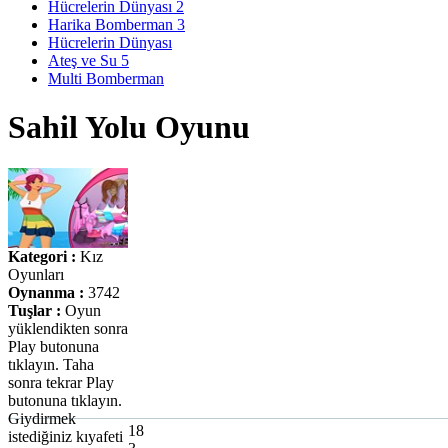
Hücrelerin Dünyası 2
Harika Bomberman 3
Hücrelerin Dünyası
Ateş ve Su 5
Multi Bomberman
Sahil Yolu Oyunu
Kategori :
Kız
Oyunları
Oynanma :
3742
Tuşlar :
Oyun
yüklendikten sonra
Play butonuna
tıklayın. Taha
sonra tekrar Play
butonuna tıklayın.
Giydirmek
18
istediğiniz kıyafeti