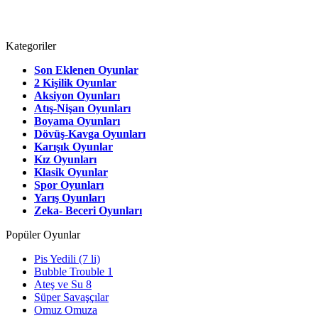
Kategoriler
Son Eklenen Oyunlar
2 Kişilik Oyunlar
Aksiyon Oyunları
Atış-Nişan Oyunları
Boyama Oyunları
Dövüş-Kavga Oyunları
Karışık Oyunlar
Kız Oyunları
Klasik Oyunlar
Spor Oyunları
Yarış Oyunları
Zeka- Beceri Oyunları
Popüler Oyunlar
Pis Yedili (7 li)
Bubble Trouble 1
Ateş ve Su 8
Süper Savaşçılar
Omuz Omuza