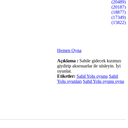
(20489)
(20187)
(18877)
(17349)
(15822)
Hemen Oyna
Açıklama :
Sahile gidecek kızımızı
giydirip aksesuarlar ile süsleyin. İyi
oyunlar.
Etiketler:
Sahil Yolu oyunu
Sahil
Yolu oyunları
Sahil Yolu oyunu oyna