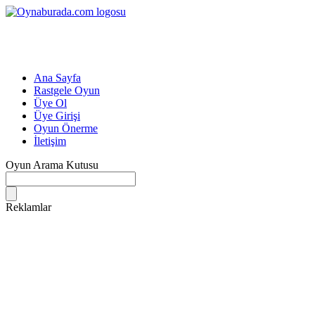
Ana Sayfa
Rastgele Oyun
Üye Ol
Üye Girişi
Oyun Önerme
İletişim
Oyun Arama Kutusu
Reklamlar