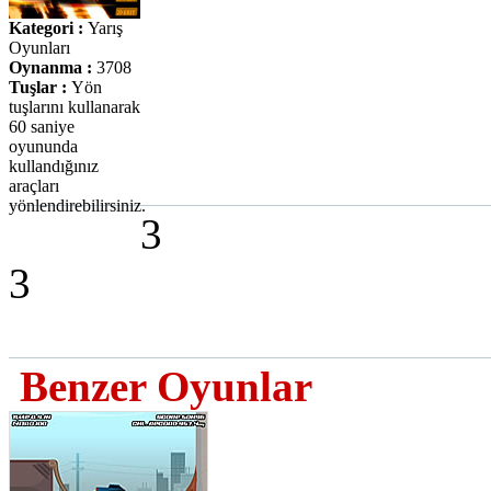
Kategori :
Yarış
Oyunları
Oynanma :
3708
Tuşlar :
Yön
tuşlarını kullanarak
60 saniye
oyununda
kullandığınız
araçları
yönlendirebilirsiniz.
3
3
Benzer Oyunlar