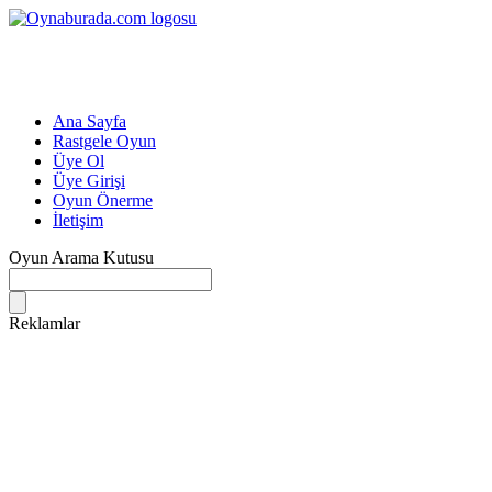
Ana Sayfa
Rastgele Oyun
Üye Ol
Üye Girişi
Oyun Önerme
İletişim
Oyun Arama Kutusu
Reklamlar