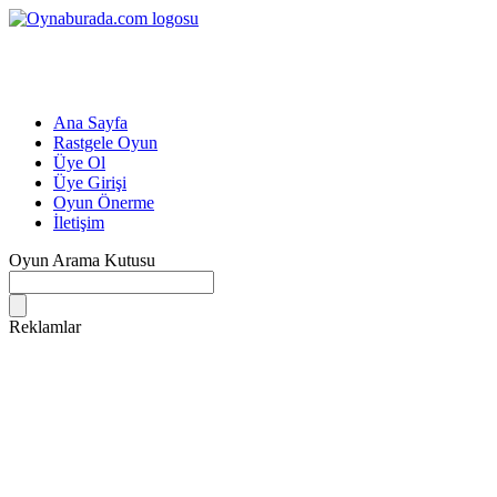
Ana Sayfa
Rastgele Oyun
Üye Ol
Üye Girişi
Oyun Önerme
İletişim
Oyun Arama Kutusu
Reklamlar