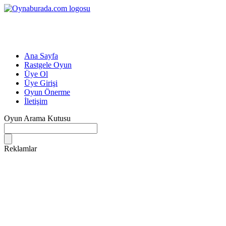
Ana Sayfa
Rastgele Oyun
Üye Ol
Üye Girişi
Oyun Önerme
İletişim
Oyun Arama Kutusu
Reklamlar