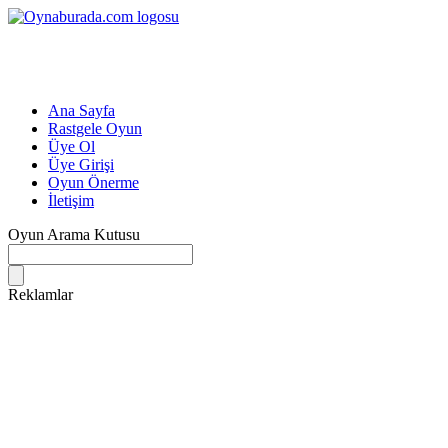
Ana Sayfa
Rastgele Oyun
Üye Ol
Üye Girişi
Oyun Önerme
İletişim
Oyun Arama Kutusu
Reklamlar