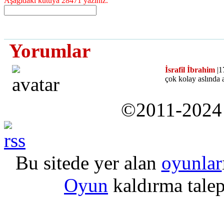
Aşağıdaki kutuya 28471 yazınız.
Yorumlar
İsrafil İbrahim
|1
çok kolay aslında
©2011-202
Bu sitede yer alan
oyunlar
Oyun
kaldırma talepl